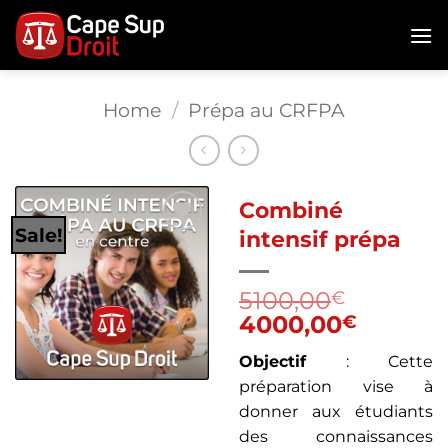
Passer
au
contenu
Home
/
Prépa au CRFPA
Combiné
Sale!
intensif prépa
Ajouter
à la liste
5100,00
€
de
Original
Curren
4000,00
€
souhaits
price
price
Objectif
: Cette
was:
is:
préparation vise à
5100,00€.
4000,0
donner aux étudiants
des connaissances